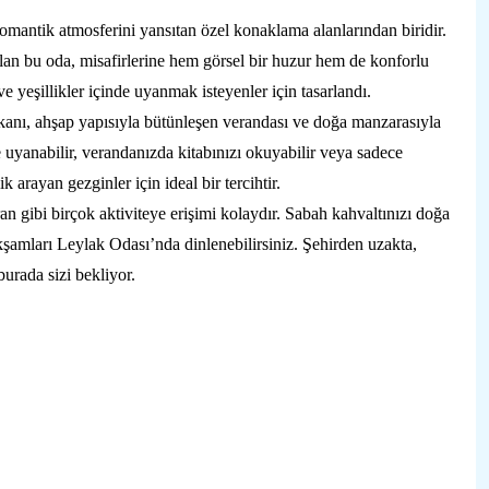
omantik atmosferini yansıtan özel konaklama alanlarından biridir.
alan bu oda, misafirlerine hem görsel bir huzur hem de konforlu
e yeşillikler içinde uyanmak isteyenler için tasarlandı.
ekanı, ahşap yapısıyla bütünleşen verandası ve doğa manzarasıyla
uyanabilir, verandanızda kitabınızı okuyabilir veya sadece
lik arayan gezginler için ideal bir tercihtir.
an gibi birçok aktiviteye erişimi kolaydır. Sabah kahvaltınızı doğa
kşamları Leylak Odası’nda dinlenebilirsiniz. Şehirden uzakta,
burada sizi bekliyor.