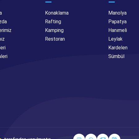
a
Konaklama
Manolya
zda
Rafting
Papatya
erimiz
Kamping
Hanımeli
mız
Restoran
Leylak
eri
Kardelen
leri
Sümbül