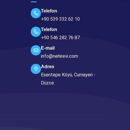
Telefon
+90 539 332 62 10
Telefon
+90 546 282 76 87
E-mail
info@nehirevi.com
Adres
Esentepe Köyü, Cumayeri -
Düzce